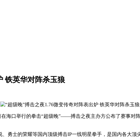
炉 铁英华对阵杀玉狼
日在海口举行的拳击“超级晚”——搏击之夜主办方公布了赛事对
勇士的荣耀等国内顶级搏击IP一线明星拳手，是国内各大顶