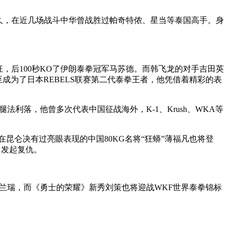
久，在近几场战斗中华曾战胜过帕奇特侬、星当等泰国高手。身
，后100秒KO了伊朗泰拳冠军马苏德。而韩飞龙的对手吉田英
成为了日本REBELS联赛第二代泰拳王者，他凭借着精彩的表
落，他曾多次代表中国征战海外，K-1、Krush、WKA等
昆仑决有过亮眼表现的中国80KG名将“狂蟒”薄福凡也将登
力发起复仇。
兰瑞，而《勇士的荣耀》新秀刘策也将迎战WKF世界泰拳锦标