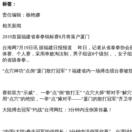
标签：
责任编辑：
杨艳娜
相关新闻
2019首届福建省泰拳锦标赛8月将落户厦门
台海网7月19日讯 据福建日报报道 昨日，记者从省泰拳协
体赛、个人赛，采用单败淘汰制，男子组设8个级别，，女子
的省级泰拳...
“点穴神功”点倒“厦门散打冠军”？福建省内一场搏击擂台赛被
赛前双方“示威” 、一拳“点”倒“散打王” “点穴大师”帮对
用“点穴”的绝招，一举“点”瘫对手——“厦门的散打冠军”齐卫
大陆搏击冠军“约战”台湾网红：3分钟内没倒算你赢！
“中国(大陆)拳击冠军约战馆长：3分钟内没倒算你赢”，台