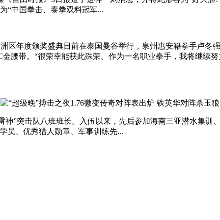
“中国拳击、泰拳双料冠军...
）亚洲区年度颁奖盛典日前在泰国曼谷举行，泉州惠安籍拳手卢冬
C金腰带。“很荣幸能获此殊荣。作为一名职业拳手，我将继续努
“雷神”突击队八班班长。入伍以来，先后参加海南三亚潜水集训、空
学员、优秀猎人勋章、军事训练先...