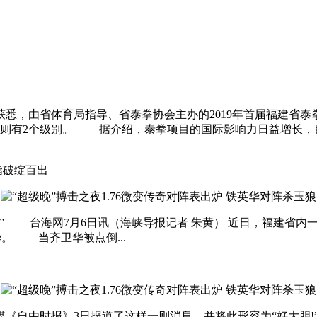
会获悉，由省体育局指导、省泰拳协会主办的2019年首届福建省
组则有2个级别。 据介绍，泰拳项目的国际影响力日益增长，目
指破绽百出
手“解穴” 台海网7月6日讯（海峡导报记者 朱黄） 近日，福建
华。 当齐卫华被点倒...
湾绿媒《自由时报》3日报道了这样一则消息，并将此形容为“好大