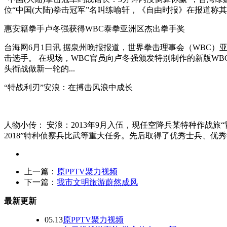
位“中国(大陆)拳击冠军”名叫练喻轩，《自由时报》在报道称其为
惠安籍拳手卢冬强获得WBC泰拳亚洲区杰出拳手奖
台海网6月1日讯 据泉州晚报报道，世界拳击理事会（WBC
击选手。 在现场，WBC官员向卢冬强颁发特别制作的新版WB
头衔战做新一轮的...
“特战利刃”安浪：在搏击风浪中成长
人物小传： 安浪：2013年9月入伍，现任空降兵某特种作战旅
2018”特种侦察兵比武等重大任务。先后取得了优秀士兵、优秀
上一篇：
原PPTV聚力视频
下一篇：
我市文明旅游蔚然成风
最新更新
05.13
原PPTV聚力视频