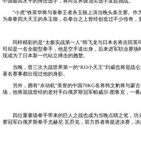
中国最高水平的搏击选手，将向世界级顶尖选手发起挑战。
“小虎”铁英华将与泰拳王者杀玉狼上演当晚头条主赛。作为
为泰拳四大天王的杀玉狼，在拳台之上曾经创造过不少传奇，
同样精彩的是“太极实战第一人”韩飞龙与日本名将吉田英司的
司却是一名全能型拳手，他是空手道出身，后来进军职业赛场时
现成为了日本新一代站立搏击的翘楚。
当晚，曾三次大战世界第一的“KO小天王”刘威也将迎战仑披
著名赛事都出现过他的身影。
另外，拥有“永动机”美誉的中国70KG名将韩文豹将与蒙古
场，他将迎战曾经的老对手白俄罗斯冠军帕威尔·图鲁克，一番
四位重量级拳手带来的巨人之战也成为当晚点睛之笔，功夫王
赛冠军白俄罗斯拳手尤赫尼·瓦乔克，双方胜者将挺进决赛，决