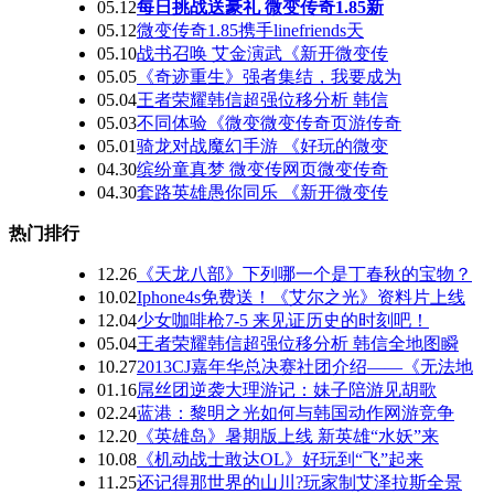
05.12
每日挑战送豪礼 微变传奇1.85新
05.12
微变传奇1.85携手linefriends天
05.10
战书召唤 艾金演武《新开微变传
05.05
《奇迹重生》强者集结，我要成为
05.04
王者荣耀韩信超强位移分析 韩信
05.03
不同体验《微变微变传奇页游传奇
05.01
骑龙对战魔幻手游 《好玩的微变
04.30
缤纷童真梦 微变传网页微变传奇
04.30
套路英雄愚你同乐 《新开微变传
热门排行
12.26
《天龙八部》下列哪一个是丁春秋的宝物？
10.02
Iphone4s免费送！《艾尔之光》资料片上线
12.04
少女咖啡枪7-5 来见证历史的时刻吧！
05.04
王者荣耀韩信超强位移分析 韩信全地图瞬
10.27
2013CJ嘉年华总决赛社团介绍——《无法地
01.16
屌丝团逆袭大理游记：妹子陪游见胡歌
02.24
蓝港：黎明之光如何与韩国动作网游竞争
12.20
《英雄岛》暑期版上线 新英雄“水妖”来
10.08
《机动战士敢达OL》好玩到“飞”起来
11.25
还记得那世界的山川?玩家制艾泽拉斯全景