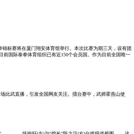
泰拳锦标赛将在厦门翔安体育馆举行。本次比赛为期三天，设有团
前国际泰拳体育组织已有近150个会员国。作为目前全国唯一
省内一场比武直播，引发全国网友关注。擂台赛中，武师霍燕山使
胆!” 练喻轩(左)与“馆长”陈之汉(右)台媒报道截图 这