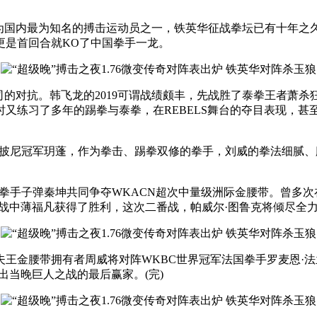
国内最为知名的搏击运动员之一，铁英华征战拳坛已有十年之
更是首回合就KO了中国拳手一龙。
对抗。韩飞龙的2019可谓战绩颇丰，先战胜了泰拳王者萧杀狂
又练习了多年的踢拳与泰拳，在REBELS舞台的夺目表现，甚至
尼冠军玥蓬，作为拳击、踢拳双修的拳手，刘威的拳法细腻、腿法利
拳手子弹秦坤共同争夺WKACN超次中量级洲际金腰带。曾多次在
战中薄福凡获得了胜利，这次二番战，帕威尔·图鲁克将倾尽全
金腰带拥有者周威将对阵WKBC世界冠军法国拳手罗麦恩·法
出当晚巨人之战的最后赢家。(完)