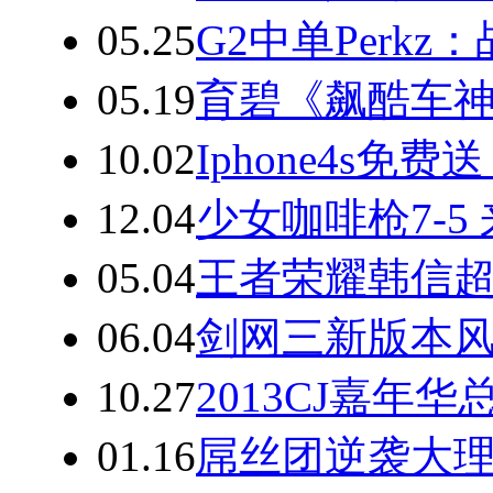
05.25
G2中单Perk
05.19
育碧《飙酷车神
10.02
Iphone4s
12.04
少女咖啡枪7-
05.04
王者荣耀韩信超
06.04
剑网三新版本风
10.27
2013CJ嘉
01.16
屌丝团逆袭大