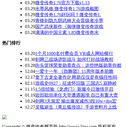
03.29
微变传奇1.76官方下载v1.13
03.29
水墨风格 微变传奇1.76游戏截图
03.29
微变传奇1.76好玩吗？微变传奇1.
03.29
青锋剑隐九阴武林大会晋级者冷墨
03.29
国产武侠新作《御侠微变传奇游戏
03.28
满满的中国元素 1.85微变传奇水
热门排行
03.20
1个月1000名付费会员 VR成人网站横行
01.30
剑网三战场进阶战斗 如何打好战场教程
03.28
街头篮球荣誉勋章盘点：这些绝版勋章你都
12.04
一爱十一年 《劲舞团》11周年版本前瞻
12.17
拿下古龙全著作IP 网易仅仅是有钱任性吗
02.11
游戏史0927：征途怀旧版 三国志5 寂静岭
11.15
1.5倍经验《龙虎门》新服今日激情开启
01.19
岩田聪坦承任天堂遭遇困境 自己有重大责
10.24
剑网3天策宏 输出爆发减伤3段10w+dps宏
12.27
灵狐诞生《青丘狐传说》手游资料片上线
Copyright © 微变传奇网页版 http://www.5iqa.com 版权所有