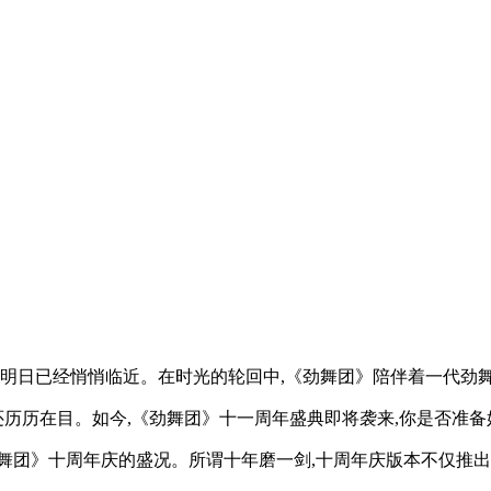
,明日已经悄悄临近。在时光的轮回中,《劲舞团》陪伴着一代劲
仿佛还历历在目。如今,《劲舞团》十一周年盛典即将袭来,你是否准
舞团》十周年庆的盛况。所谓十年磨一剑,十周年庆版本不仅推出