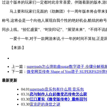
过这个版本的玩家们一定都对此非常喜爱。伴随着新的版本,游
马上要和玩家们见面的《劲舞团》十一周年版本将会带来更
称号,这将会是一个向他人展现自我个性的绝好机会,酷炫的称
同步上线。“拾忆盛宴”、“时刻印记”、“展望未来”、“不得不
一爱十一年,对于一款网游来说,十一年的时间不算短,正
【来源:】
上一篇：
superpads怎么弹歌曲sugar数字谱子 步骤分解
下一篇：
微变网页传奇 Shape of You谱子 SUPERPADS弹Sha
最新更新
04.01
superpads音乐包有什么用 音乐包
03.31
恋与制作人白起微变态传奇怎么获
03.30
江口夏实《微变版传奇》最终回刊
03.30
雷克萨的身世之谜