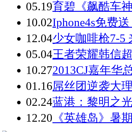
05.19
育碧《飙酷车神
10.02
Iphone4s
12.04
少女咖啡枪7-
05.04
王者荣耀韩信超
10.27
2013CJ嘉
01.16
屌丝团逆袭大
02.24
蓝港：黎明之
12.20
《英雄岛》暑期